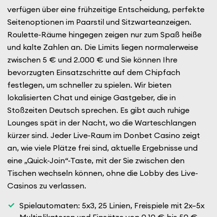
verfügen über eine frühzeitige Entscheidung, perfekte
Seitenoptionen im Paarstil und Sitzwarteanzeigen.
Roulette-Räume hingegen zeigen nur zum Spaß heiße
und kalte Zahlen an. Die Limits liegen normalerweise
zwischen 5 € und 2.000 € und Sie können Ihre
bevorzugten Einsatzschritte auf dem Chipfach
festlegen, um schneller zu spielen. Wir bieten
lokalisierten Chat und einige Gastgeber, die in
Stoßzeiten Deutsch sprechen. Es gibt auch ruhige
Lounges spät in der Nacht, wo die Warteschlangen
kürzer sind. Jeder Live-Raum im Donbet Casino zeigt
an, wie viele Plätze frei sind, aktuelle Ergebnisse und
eine „Quick-Join“-Taste, mit der Sie zwischen den
Tischen wechseln können, ohne die Lobby des Live-
Casinos zu verlassen.
Spielautomaten: 5x3, 25 Linien, Freispiele mit 2x–5x
Multiplikatoren und Einsätze von 0,10 € bis 50 €.