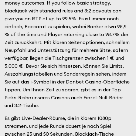
money outcomes. If you follow basic strategy,
blackjack with standard rules and 3:2 payouts can
give you an RTP of up to 99.5%. Es ist immer noch
einfach, Baccarat zu spielen, wobei Banker etwa 98,9
% of the time and Player returning close to 98.7% der
Zeit zurückkehrt. Mit klaren Seitenoptionen, schnellem
Neupfahl und Unterstützung für mehrere Sitze, sofern
verfügbar, liegen die Tischgrenzen zwischen 1 € und
5.000 €. Bevor Sie sich hinsetzen, können Sie Limits,
Auszahlungstabellen und Sonderregeln sehen, indem
Sie auf das i-Symbol in der Donbet Casino-Oberfläche
tippen. Um Ihnen Zeit zu sparen, gibt es in der Top
Picks-Reihe unseres Casinos auch Einzel-Null-Räder
und 3:2-Tische.
Es gibt Live-Dealer-Räume, die in klarem 1080p
streamen, und jede Runde dauert je nach Spiel
zwischen 25 und 50 Sekunden. Blackjack-Tische