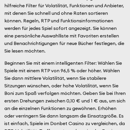
hilfreiche Filter für Volatilität, Funktionen und Anbieter,
mit denen Sie schnell und ohne Raten sortieren
können. Regeln, RTP und Funktionsinformationen
werden für jedes Spiel sofort angezeigt. Sie können
eine persönliche Auswahlliste mit Favoriten erstellen
und Benachrichtigungen für neue Bücher festlegen, die
Sie lesen möchten.
Beginnen Sie mit einem intelligenten Filter: Wählen Sie
Spiele mit einem RTP von 96,5 % oder höher. Wählen
Sie dann mittlere Volatilität, wenn Sie stabilere
Sitzungen wünschen, oder hohe Volatilität, wenn Sie
Boni zum Spaß verfolgen möchten. Geben Sie bei Ihren
ersten Drehungen zwischen 0,10 € und 1 € aus, um sich
an die einzelnen Funktionen zu gewöhnen. Erhöhen
oder verringern Sie dann langsam die Einsatzgröße. Es
ist einfach, Spiele im Donbet Casino zu vergleichen, da