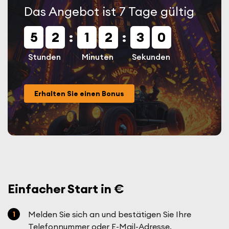
Das Angebot ist 7 Tage gültig
5
2
1
2
2
8
Stunden
Minuten
Sekunden
Erhalten Sie einen Bonus
Einfacher Start in €
Melden Sie sich an und bestätigen Sie Ihre
Telefonnummer oder E-Mail-Adresse.