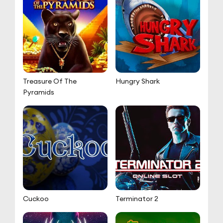
VIP-Programm
Verschiedene Stufen der VIP-Mitgliedschaft und
besondere Vorteile
Sicherheit und Zahlungen
Wie halten wir Zahlungen sicher?
Treasure Of The
Hungry Shark
Verantwortungsvolle Gaming-Tools
Pyramids
So funktionieren unsere Risikokontrollen
Best Practices für Ihr Konto
Cuckoo
Terminator 2