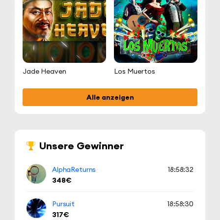
Jade Heaven
Los Muertos
Alle anzeigen
Unsere Gewinner
AlphaReturns
18:58:32
348€
Pursuit
18:58:30
317€