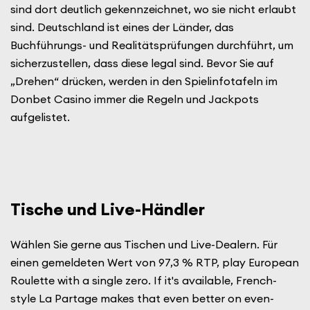
sind dort deutlich gekennzeichnet, wo sie nicht erlaubt
sind. Deutschland ist eines der Länder, das
Buchführungs- und Realitätsprüfungen durchführt, um
sicherzustellen, dass diese legal sind. Bevor Sie auf
„Drehen“ drücken, werden in den Spielinfotafeln im
Donbet Casino immer die Regeln und Jackpots
aufgelistet.
Tische und Live-Händler
Wählen Sie gerne aus Tischen und Live-Dealern. Für
einen gemeldeten Wert von 97,3 % RTP, play European
Roulette with a single zero. If it's available, French-
style La Partage makes that even better on even-